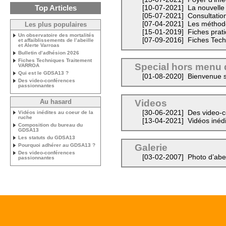
Top Articles
[10-07-2021]
La nouvelle
[05-07-2021]
Consultation
[07-04-2021]
Les méthodes
Les plus populaires
[15-01-2019]
Fiches prat
Un observatoire des mortalités
[07-09-2016]
Fiches Tec
et affaiblissements de l’abeille
et Alerte Varroas
Bulletin d’adhésion 2026
Fiches Techniques Traitement
Special hors menu 
VARROA
Qui est le GDSA13 ?
[01-08-2020]
Bienvenue s
Des video-conférences
passionnantes
Videos
Au hasard
[30-06-2021]
Des video-c
Vidéos inédites au coeur de la
ruche
[13-04-2021]
Vidéos inédi
Composition du bureau du
GDSA13
Les statuts du GDSA13
Pourquoi adhérer au GDSA13 ?
Galerie
Des video-conférences
[03-02-2007]
Photo d’abei
passionnantes