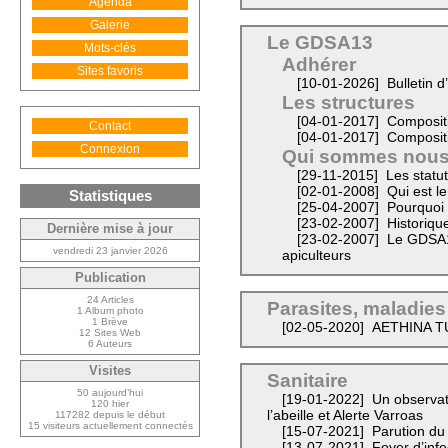
Agenda
Galerie
Le GDSA13
Mots-clés
Adhérer
Sites favoris
[10-01-2026]
Bulletin 
Les structures
[04-01-2017]
Compositi
Contact
[04-01-2017]
Composit
Connexion
Qui sommes nous
[29-11-2015]
Les statu
[02-01-2008]
Qui est l
Statistiques
[25-04-2007]
Pourquoi
[23-02-2007]
Historiq
Dernière mise à jour
[23-02-2007]
Le GDSA13 
vendredi 23 janvier 2026
apiculteurs
Publication
24 Articles
Parasites, maladies 
1 Album photo
1 Brève
[02-05-2020]
AETHINA T
12 Sites Web
6 Auteurs
Visites
Sanitaire
50 aujourd’hui
[19-01-2022]
Un observato
120 hier
l’abeille et Alerte Varroas
117282 depuis le début
15 visiteurs actuellement connectés
[15-07-2021]
Parution du
[13-07-2021]
Foyer d’infe