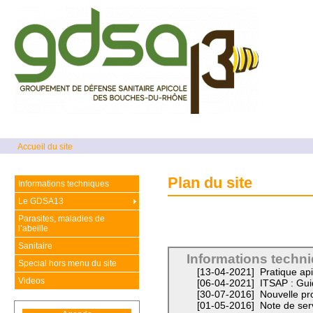
Accueil du site
Plan du site
Informations techniques
Le GDSA13
Parasites, maladies de
l’abeille
Sanitaire
Informations techn
Special hors menu du site
[13-04-2021]
Pratique api
Videos
[06-04-2021]
ITSAP : Gui
[30-07-2016]
Nouvelle pr
[01-05-2016]
Note de serv